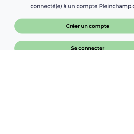
connecté(e) à un compte Pleinchamp
Créer un compte
Se connecter
À LIRE AUSSI
Le rendez-vous Eco d'INTERBEV : le poin
Lire l'article