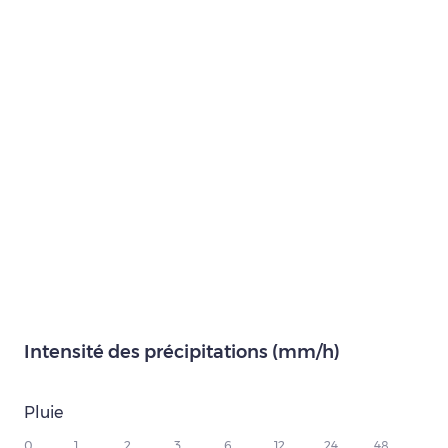
Intensité des précipitations (mm/h)
Pluie
0
1
2
3
6
12
24
48