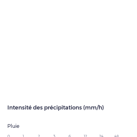
Intensité des précipitations (mm/h)
Pluie
0
1
2
3
6
12
24
48