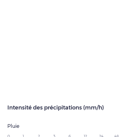
Intensité des précipitations (mm/h)
Pluie
0
1
2
3
6
12
24
48