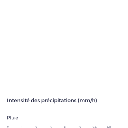
Intensité des précipitations (mm/h)
Pluie
0
1
2
3
6
12
24
48