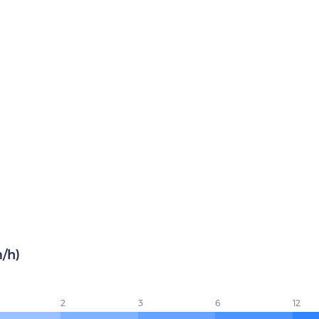
m/h)
2
3
6
12