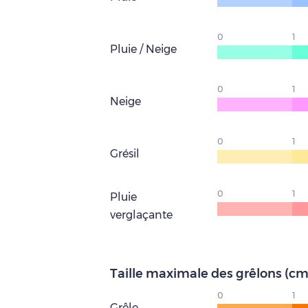
0
1
Pluie / Neige
0
1
Neige
0
1
Grésil
0
1
Pluie
verglaçante
Taille maximale des grêlons (cm
0
1
Grêle