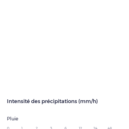
Intensité des précipitations (mm/h)
Pluie
0
1
2
3
6
12
24
48