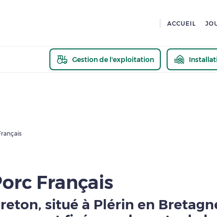
ACCUEIL
JO
Gestion de l'exploitation
Installa
En savoir pl
Français
orc Français
eton, situé à Plérin en Bretagne