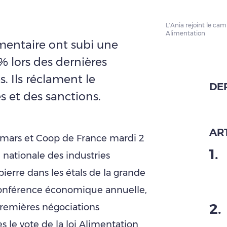
L’Ania rejoint le cam
Alimentation
imentaire ont subi une
 lors des dernières
 Ils réclament le
DE
 et des sanctions.
ART
i-mars et Coop de France mardi 2
1
.
on nationale des industries
pierre dans les étals de la grande
a conférence économique annuelle,
2
.
 premières négociations
 le vote de la loi Alimentation