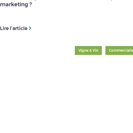
marketing ?
Lire l'article
Vigne & Vin
Commercialis