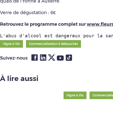
quais de l'Yonne à Auxerre.
Verre de dégustation : 6€
Retrouvez le programme complet sur
www.fleurs
L'abus d'alcool est dangereux pour la sa
Vigne & Vin
Commercialisation & débouchés
Suivez-nous
À lire aussi
Vigne & Vin
Commercialis