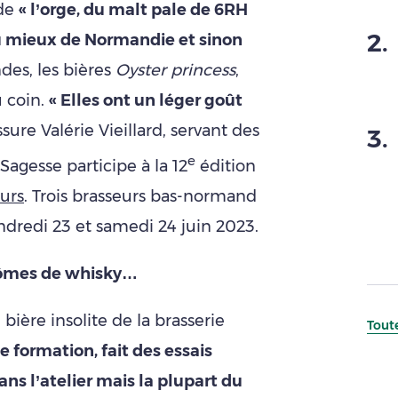
 de
« l’orge, du malt pale de 6RH
2
.
au mieux de Normandie et sinon
des, les bières
Oyster princess
,
u coin.
« Elles ont un léger goût
ssure Valérie Vieillard, servant des
3
.
e
 Sagesse participe à la 12
édition
urs
. Trois brasseurs bas-normand
endredi 23 et samedi 24 juin 2023.
arômes de whisky…
 bière insolite de la brasserie
Toute
e formation, fait des essais
ns l’atelier mais la plupart du