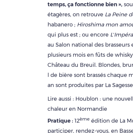
temps, ça fonctionne bien »,
sour
étagères, on retrouve
La Peine d
habanero ;
Hiroshima mon amou
qui plus est ; ou encore
L’Impéra
au Salon national des brasseurs 
plusieurs mois en fûts de whisky
Château du Breuil. Blondes, br
l de bière sont brassés chaque m
an sont produites par La Sagesse,
Lire aussi :
Houblon : une nouvell
chaleur en Normandie
ème
Pratique :
12
édition de La Mo
participer, rendez-vous, en Bas