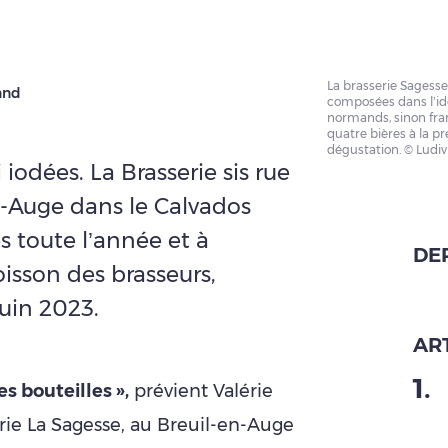
La brasserie Sagesse
and
composées dans l’id
normands, sinon frança
quatre bières à la pr
dégustation. © Ludi
 iodées. La Brasserie sis rue
n-Auge dans le Calvados
s toute l’année et à
DE
oisson des brasseurs,
uin 2023.
ART
1
.
s bouteilles »,
prévient Valérie
erie La Sagesse, au Breuil-en-Auge