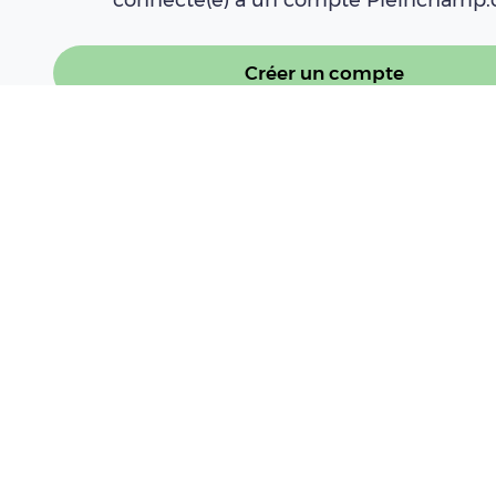
Créer un compte
Se connecter
À LIRE AUSSI
Canicules, sécheresse, incendies : le 
"aucun agriculteur seul"
Lire l'article