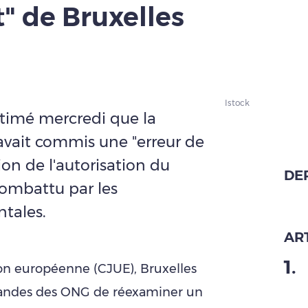
t" de Bruxelles
Istock
stimé mercredi que la
ait commis une "erreur de
ion de l'autorisation du
DE
combattu par les
tales.
ART
1
.
ion européenne (CJUE), Bruxelles
mandes des ONG de réexaminer un