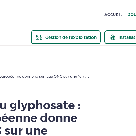
ACCUEIL
JO
Gestion de l'exploitation
Installa
En savoir pl
Prolongation du glyphosate : la justice européenne donne raison aux ONG sur une "erreur de droit" de Bruxelles
u glyphosate :
opéenne donne
 sur une