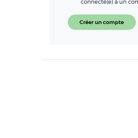
connecté(e) à un c
Créer un compte
À LIRE AUSSI
OFB : la plateforme de s
Lire l'article
Irrigation : la CR appelle à