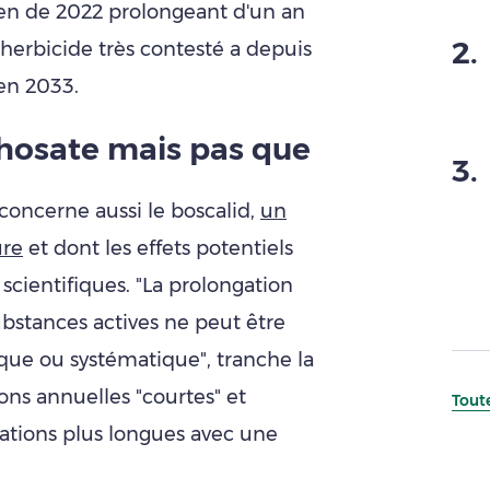
en de 2022 prolongeant d'un an
2
.
 herbicide très contesté a depuis
'en 2033.
phosate mais pas que
3
.
concerne aussi le boscalid,
un
ure
et dont les effets potentiels
scientifiques. "La prolongation
bstances actives ne peut être
ue ou systématique", tranche la
ons annuelles "courtes" et
Toute
isations plus longues avec une