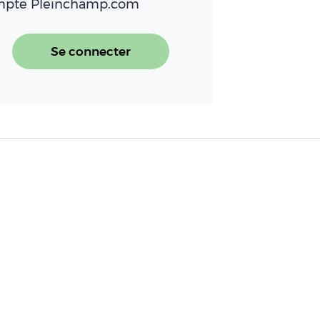
ompte Pleinchamp.com
Se connecter
ignalement du comportement inapproprié 
 braver les restrictions pour « sauver les cu