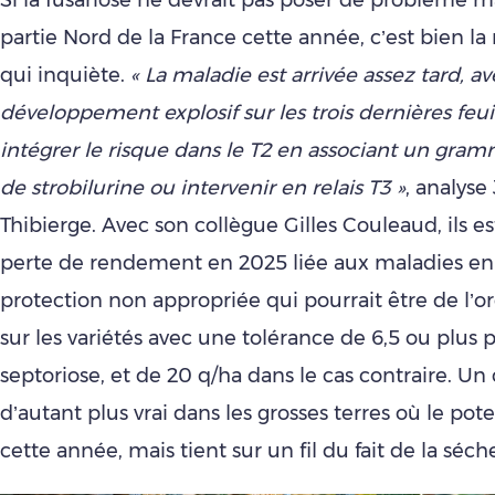
Si la fusariose ne devrait pas poser de problème m
partie Nord de la France cette année, c’est bien la 
qui inquiète.
« La maladie est arrivée assez tard, a
développement explosif sur les trois dernières feuille
intégrer le risque dans le T2 en associant un gram
de strobilurine ou intervenir en relais T3 »
, analys
Thibierge. Avec son collègue Gilles Couleaud, ils 
perte de rendement en 2025 liée aux maladies en
protection non appropriée qui pourrait être de l’o
sur les variétés avec une tolérance de 6,5 ou plus p
septoriose, et de 20 q/ha dans le cas contraire. Un
d’autant plus vrai dans les grosses terres où le poten
cette année, mais tient sur un fil du fait de la séch