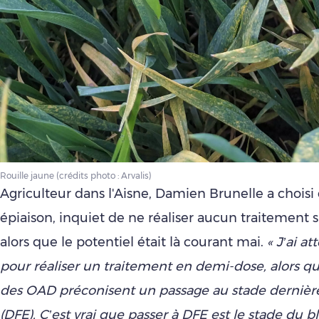
Rouille jaune (crédits photo : Arvalis)
Agriculteur dans l'Aisne, Damien Brunelle a choisi 
épiaison, inquiet de ne réaliser aucun traitement s
alors que le potentiel était là courant mai.
« J’ai a
pour réaliser un traitement en demi-dose, alors qu
des OAD préconisent un passage au stade dernière 
(DFE). C’est vrai que passer à DFE est le stade du bl