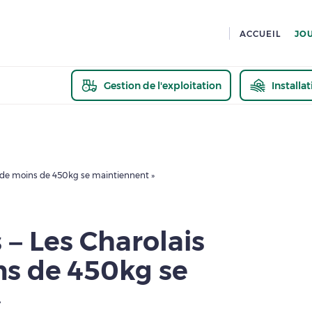
ACCUEIL
JO
Gestion de l'exploitation
Installa
En savoir pl
s de moins de 450kg se maintiennent »
 – Les Charolais
ns de 450kg se
»