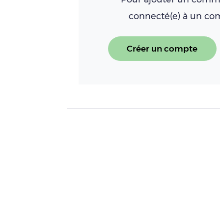
connecté(e) à un c
Créer un compte
À LIRE AUSSI
Influenza aviaire : y aura-t-
Lire l'article
[Porcs] Filière porcine en C