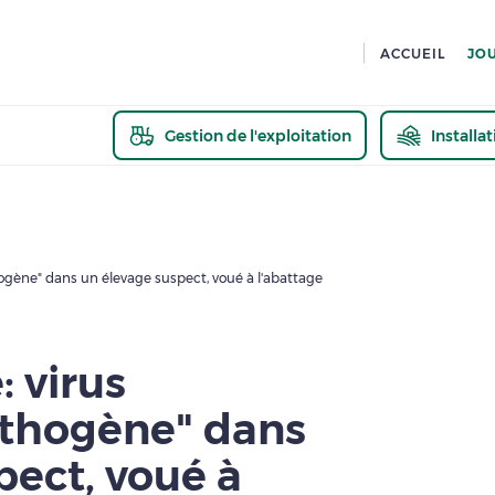
ACCUEIL
JO
Gestion de l'exploitation
Installa
En savoir pl
ogène" dans un élevage suspect, voué à l'abattage
 virus
athogène" dans
pect, voué à