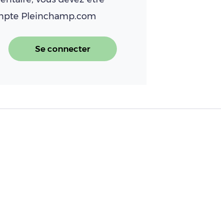
ompte Pleinchamp.com
Se connecter
il de la volaille française pour Noël ?
ôte d’Ivoire : partenariat entre le Ministèr