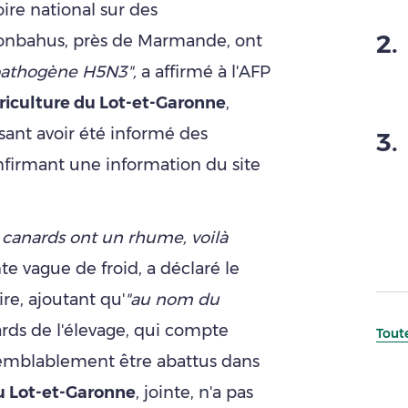
oire national sur des
2
.
onbahus, près de Marmande, ont
pathogène H5N3",
a affirmé à l'AFP
riculture du Lot-et-Garonne
,
ant avoir été informé des
3
.
onfirmant une information du site
 canards ont un rhume, voilà
te vague de froid, a déclaré le
re, ajoutant qu'
"au nom du
ards de l'élevage, qui compte
Toute
semblablement être abattus dans
u Lot-et-Garonne
, jointe, n'a pas