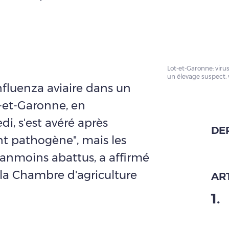
Lot-et-Garonne: vir
un élevage suspect, 
nfluenza aviaire dans un
-et-Garonne, en
i, s'est avéré après
DE
nt pathogène", mais les
anmoins abattus, a affirmé
la Chambre d'agriculture
ART
1
.