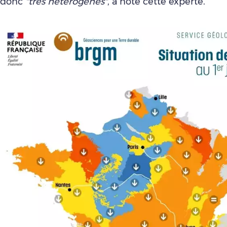
donc
"très hétérogènes"
, a noté cette experte.