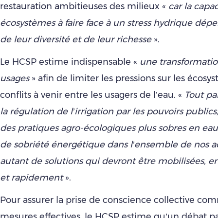
restauration ambitieuses des milieux «
car la capa
écosystèmes à faire face à un stress hydrique dép
de leur diversité et de leur richesse
».
Le HCSP estime indispensable «
une transformatio
usages
» afin de limiter les pressions sur les écosy
conflits à venir entre les usagers de l’eau. «
Tout pa
la régulation de l’irrigation par les pouvoirs publics
des pratiques agro-écologiques plus sobres en ea
de sobriété énergétique dans l’ensemble de nos ac
autant de solutions qui devront être mobilisées,
et rapidement
».
Pour assurer la prise de conscience collective com
mesures effectives, le HCSP estime qu’un débat p