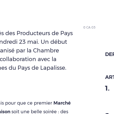
© CA 03
s des Producteurs de Pays
endredi 23 mai. Un début
rganisé par la Chambre
DE
n collaboration avec la
du Pays de Lapalisse.
ART
1
.
unis pour que ce premier
Marché
aison
soit une belle soirée : des