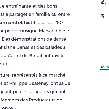
2
.
ue entraînante et des bons
ts à partager en famille ou entre
3
.
urmand et festif
, plus de 280
groupe de musique Marsandelle et
e. Des démonstrations de danse
r Liana Danse et des balades à
u Castel du Breuil ont ravi les
uit.
Toute
lture
, représentés à ce marché
t et Philippe Bessenay, ont salué
geant pour « les agents qui ont
 Marchés des Producteurs de
rence ».