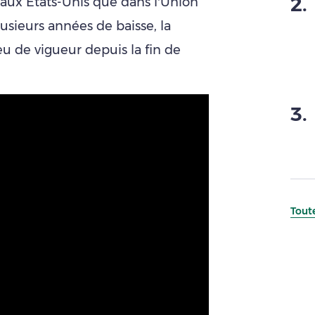
2
.
 aux Etats-Unis que dans l’Union
sieurs années de baisse, la
eu de vigueur depuis la fin de
3
.
Toute