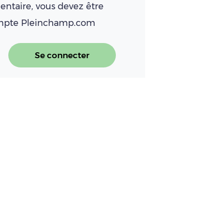
ntaire, vous devez être
ompte Pleinchamp.com
Se connecter
BEV : le point conjoncture de la filière 