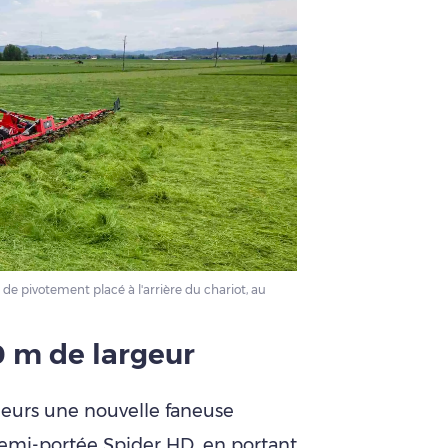
de pivotement placé à l'arrière du chariot, au
0 m de largeur
lleurs une nouvelle faneuse
semi-portée Spider HD, en portant