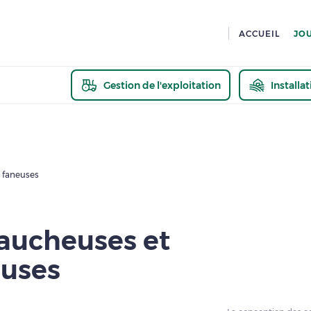
ACCUEIL
JO
Gestion de l'exploitation
Installa
En savoir pl
s faneuses
faucheuses et
euses