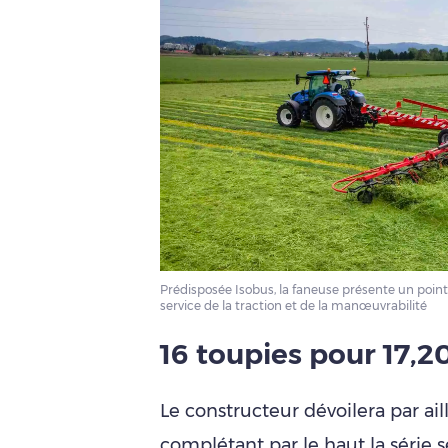
Prédisposée Isobus, la faneuse présente un point 
service de la traction et de la manœuvrabilité
16 toupies pour 17,2
Le constructeur dévoilera par ai
complétant par le haut la série 