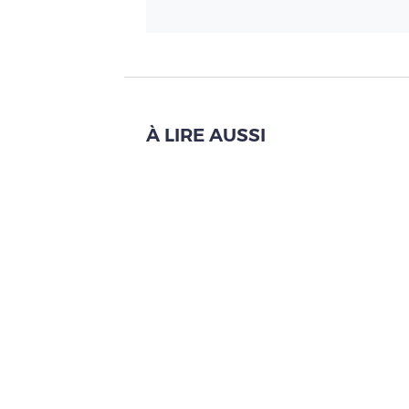
À LIRE AUSSI
La France, 1er marché expo
Lire l'article
SIP fait rimer fenaison a
Lire l'article