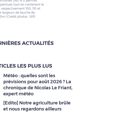
combinés Disc A D permet
s pentues tout en contenant le
 respectivement 100, 110 et
s largeurs de fauche de
0m (Crédit photos : SIP)
RNIÈRES ACTUALITÉS
ICLES LES PLUS LUS
Météo : quelles sont les
prévisions pour août 2026 ? La
chronique de Nicolas Le Friant,
expert météo
[Edito] Notre agriculture brûle
et nous regardons ailleurs