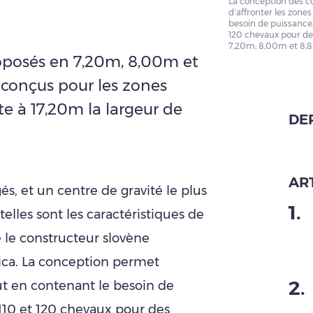
La conception des 
d’affronter les zone
besoin de puissance,
120 chevaux pour de
7,20m, 8,00m et 8,8
oposés en 7,20m, 8,00m et
conçus pour les zones
e à 17,20m la largeur de
DE
ART
s, et un centre de gravité le plus
1
.
telles sont les caractéristiques de
 le constructeur slovène
ica. La conception permet
2
.
ut en contenant le besoin de
110 et 120 chevaux pour des