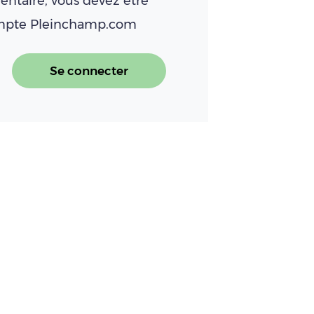
ntaire, vous devez être
ompte Pleinchamp.com
Se connecter
et 2026 : les épisodes de canicules metten