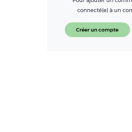
Pour ajouter un comme
connecté(e) à un c
Créer un compte
À LIRE AUSSI
Conjoncture laitière, juill
laitière en France
Lire l'article