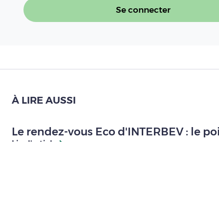
Se connecter
À LIRE AUSSI
Le rendez-vous Eco d'INTERBEV : le poin
Lire l'article
Conjoncture laitière, juillet 2026 : le
laitière en France
Lire l'article