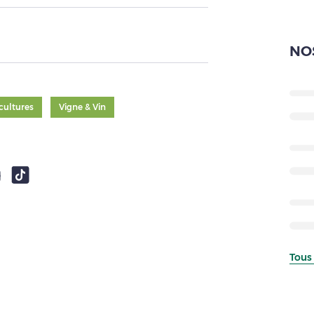
NO
cultures
Vigne & Vin
Tous 