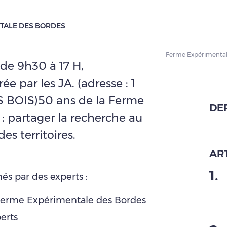
NTALE DES BORDES
Ferme Expérimental
 de 9h30 à 17 H,
ée par les JA. (adresse : 1
S BOIS)50 ans de la Ferme
DE
: partager la recherche au
des territoires.
ART
1
.
s par des experts :
 Ferme Expérimentale des Bordes
perts