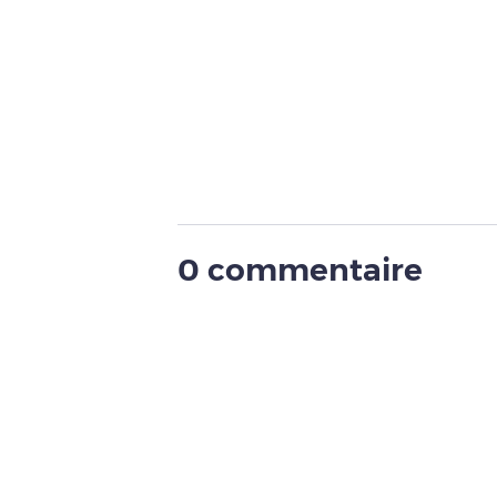
0 commentaire
Pour ajouter un comme
connecté(e) à un c