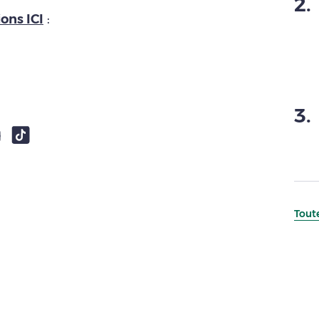
2
.
ions ICI
:
3
.
Toute