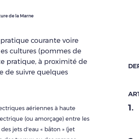
ure de la Marne
pratique courante voire
nes cultures (pommes de
tte pratique, à proximité de
DE
te de suivre quelques
ART
1
.
lectriques aériennes à haute
lectrique (ou amorçage) entre les
es jets d’eau « bâton » (jet