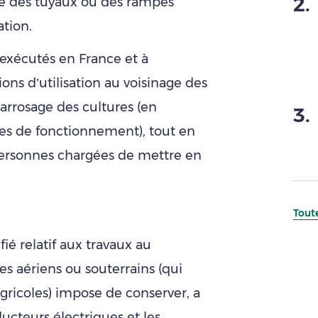
2
.
ire des tuyaux ou des rampes
ation.
 exécutés en France et à
ions d’utilisation au voisinage des
arrosage des cultures (en
3
.
es de fonctionnement), tout en
 personnes chargées de mettre en
Toute
ié relatif aux travaux au
es aériens ou souterrains (qui
 agricoles) impose de conserver, a
ucteurs électriques et les