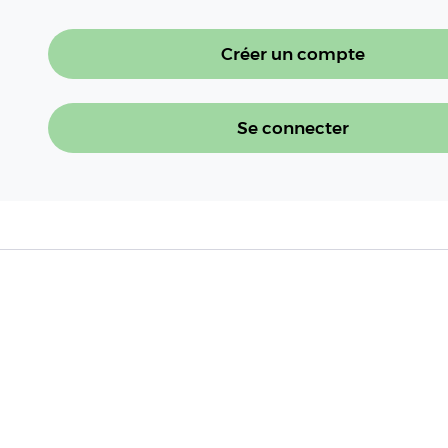
Créer un compte
Se connecter
À LIRE AUSSI
Conjoncture laitière, juillet 2026 : le
laitière en France
Lire l'article