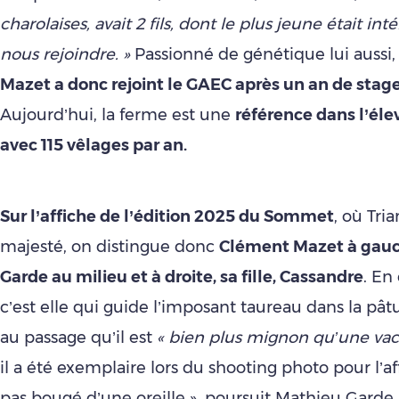
charolaises, avait 2 fils, dont le plus jeune était in
nous rejoindre. »
Passionné de génétique lui aussi
Mazet a donc rejoint le GAEC après un an de stag
Aujourd’hui, la ferme est une
référence dans l’éle
avec 115 vêlages par an.
Sur l’affiche de l’édition 2025 du Sommet
, où Tri
majesté, on distingue donc
Clément Mazet à gauc
Garde au milieu et à droite, sa fille, Cassandre
. En
c’est elle qui guide l’imposant taureau dans la pât
au passage qu’il est
« bien plus mignon qu’une vac
il a été exemplaire lors du shooting photo pour l’affi
pas bougé d’une oreille », poursuit Mathieu Garde. 