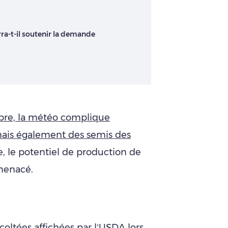
urra-t-il soutenir la demande
bre, la météo complique
mais également des semis des
e, le potentiel de production de
menacé.
écoltées affichées par l’USDA lors