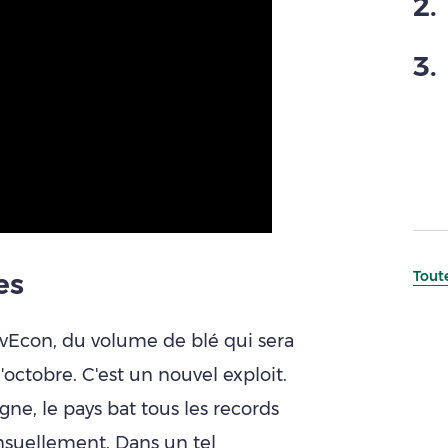
2
.
3
.
es
Toute
SovEcon, du volume de blé qui sera
octobre. C'est un nouvel exploit.
e, le pays bat tous les records
suellement. Dans un tel