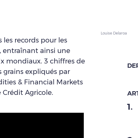
Louise Delaroa
 les records pour les
, entraînant ainsi une
rix mondiaux. 3 chiffres de
DE
s grains expliqués par
ties & Financial Markets
 Crédit Agricole.
ART
1
.