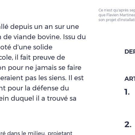
Ce n'est qu'après se
que Flavien Martineau
son projet d'installa
tallé depuis un an sur une
 de viande bovine. Issu du
doté d'une solide
DE
ole, il fait preuve de
 pour ne jamais se faire
raient pas les siens. Il est
ART
t pour la défense du
1
.
ein duquel il a trouvé sa
2
.
éré dans le milieu, projetant