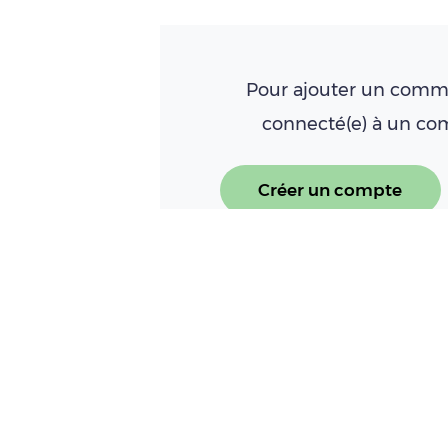
Pour ajouter un comme
connecté(e) à un c
Créer un compte
À LIRE AUSSI
Teach in Pig récompensé pa