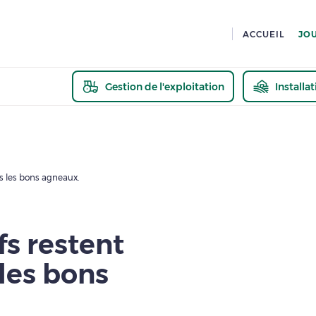
ACCUEIL
JO
Gestion de l'exploitation
Installa
En savoir pl
ns les bons agneaux.
fs restent
 les bons