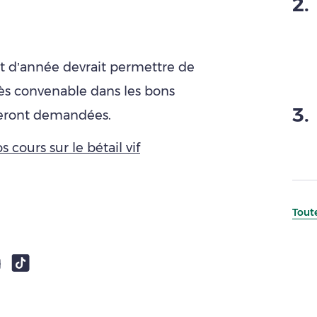
2
.
but d’année devrait permettre de
rès convenable dans les bons
3
.
teront demandées.
s cours sur le bétail vif
Toute