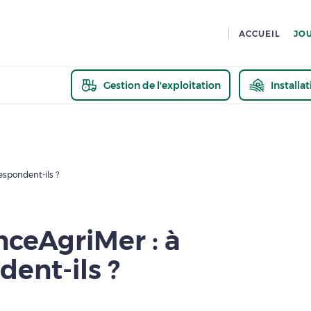
ACCUEIL
JO
Gestion de l'exploitation
Installa
En savoir pl
espondent-ils ?
anceAgriMer : à
dent-ils ?