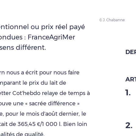
© J. Chabanne
entionnel ou prix réel payé
fondues : FranceAgriMer
sens différent.
DE
rn nous a écrit pour nous faire
ART
parant le prix du lait de
1
.
tter Cot'hebdo relaye de temps à
rouve une « sacrée différence »
e, pour le mois d'août dernier, le
2
.
it de 365,45 €/1 000 l. Bien loin
alités de qualité.