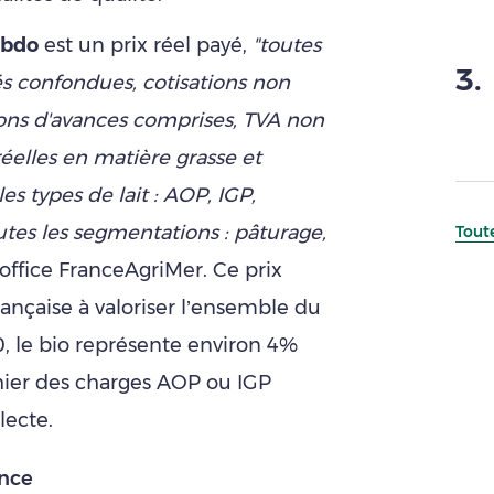
ebdo
est un prix réel payé,
"toutes
3
.
és confondues, cotisations non
ons d'avances comprises, TVA non
réelles en matière grasse et
les types de lait : AOP, IGP,
utes les segmentations : pâturage,
Toute
l'office FranceAgriMer. Ce prix
française à valoriser l’ensemble du
0, le bio représente environ 4%
 cahier des charges AOP ou IGP
lecte.
ence