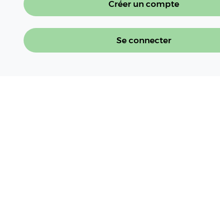
Créer un compte
Se connecter
À LIRE AUSSI
DNC : la vaccination prendra fin le 30
Lire l'article
Canicule record : entre puissance et i
sauve-qui-peut