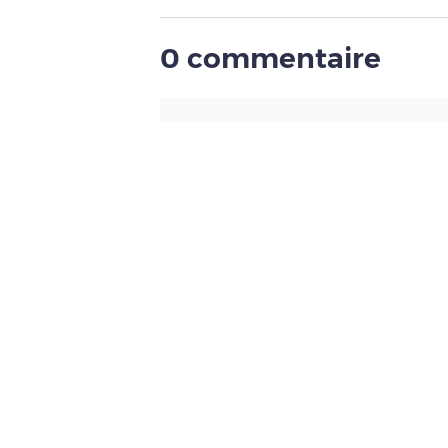
0 commentaire
Pour ajouter un comme
connecté(e) à un c
Créer un compte