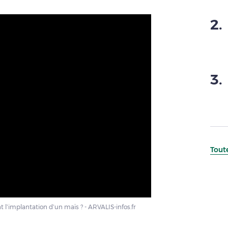
2
.
3
.
Toute
l’implantation d’un maïs ? - ARVALIS-infos.fr