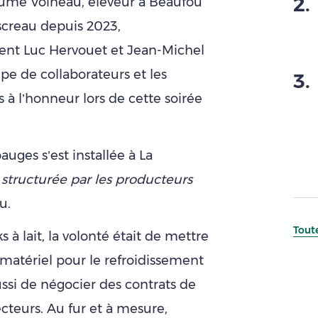
2
.
llaume Voineau, éleveur à Beaufou
ascreau depuis 2023,
ent Luc Hervouet et Jean-Michel
pe de collaborateurs et les
3
.
 à l’honneur lors de cette soirée
uges s’est installée à La
 structurée par les producteurs
u.
Toute
s à lait, la volonté était de mettre
 matériel pour le refroidissement
ussi de négocier des contrats de
ecteurs. Au fur et à mesure,