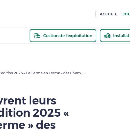
ACCUEIL
JO
Gestion de l'exploitation
Installa
En savoir pl
700 fermes ouvrent leurs portes pour l’édition 2025 « De Ferme en Ferme » des Civam, un record
rent leurs
dition 2025 «
erme » des