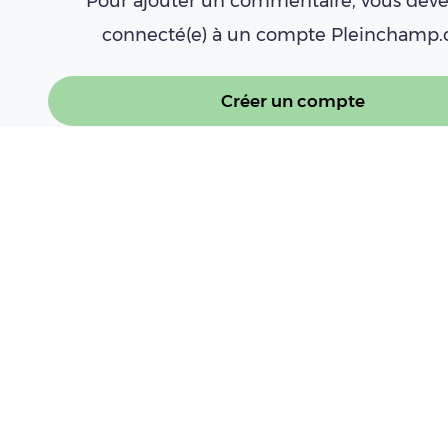
Pour ajouter un commentaire, vous deve
connecté(e) à un compte Pleinchamp
Créer un compte
Se connecter
À LIRE AUSSI
Claas présente la chargeuse électrique