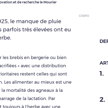
ovation et de recherche le Mourier
CIIRPO
025, le manque de pluie
 parfois très élevées ont eu
erbe.
DE
trer les brebis en bergerie ou bien
ART
sacrifiées » avec une distribution
1
.
ioritaires restent celles qui sont
n. Les alimenter au mieux est une
r la mortalité des agneaux à la
2
.
rrage de la lactation. Par
nt toujours à l’herbe avec une