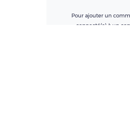
Pour ajouter un comme
connecté(e) à un c
Créer un compte
À LIRE AUSSI
La haie, outil essentiel 