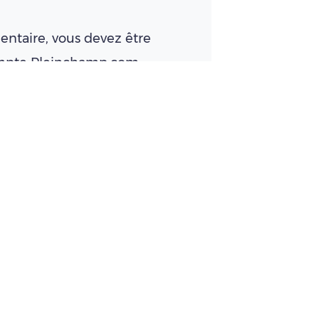
ntaire, vous devez être
ompte Pleinchamp.com
Se connecter
d’adaptation au changement climatique