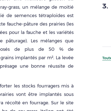
3
.
ray-grass, un mélange de moitié
ié de semences tétraploïdes est
xte fauche-pâture des prairies (les
iées pour la fauche et les variétés
 le pâturage). Les mélanges que
mposés de plus de 50 % de
rains implantés par m². La levée
Toute
t présage une bonne réussite de
orter les stocks fourragers mis à
airies vont être implantés sous
a récolté en fourrage. Sur le site