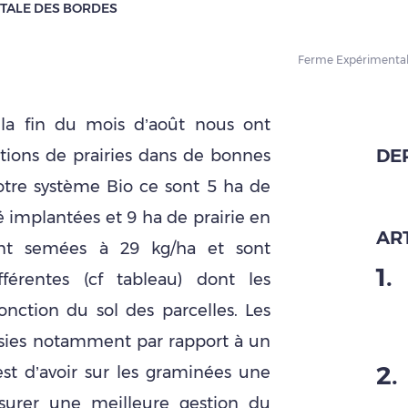
NTALE DES BORDES
Ferme Expérimental
 la fin du mois d’août nous ont
DE
tions de prairies dans de bonnes
otre système Bio ce sont 5 ha de
é implantées et 9 ha de prairie en
ART
sont semées à 29 kg/ha et sont
1
.
érentes (cf tableau) dont les
nction du sol des parcelles. Les
isies notamment par rapport à un
2
.
 est d’avoir sur les graminées une
ssurer une meilleure gestion du