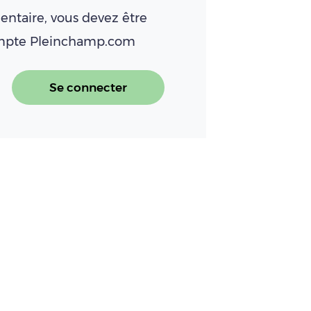
ntaire, vous devez être
ompte Pleinchamp.com
Se connecter
r, on a perdu les gains de productivité de