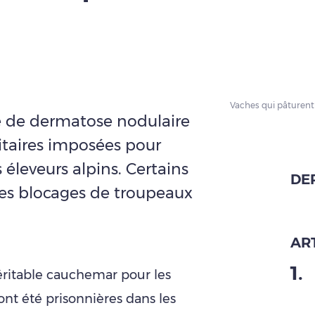
Vaches qui pâturent 
ie de dermatose nodulaire
nitaires imposées pour
s éleveurs alpins. Certains
DE
les blocages de troupeaux
ART
1
.
éritable cauchemar pour les
ont été prisonnières dans les