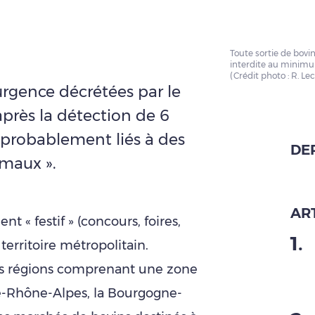
Toute sortie de bovin
interdite au minimu
(Crédit photo : R. Le
urgence décrétées par le
après la détection de 6
« probablement liés à des
DE
imaux ».
ART
t « festif » (concours, foires,
1
.
 territoire métropolitain.
des régions comprenant une zone
e-Rhône-Alpes, la Bourgogne-