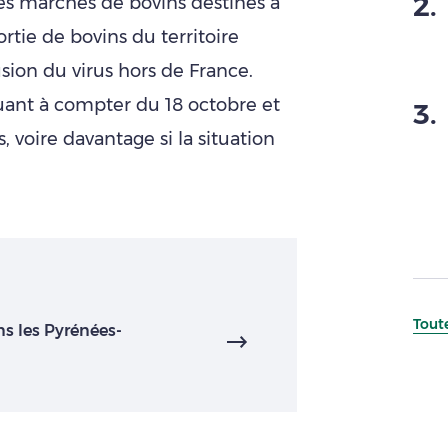
2
.
es marchés de bovins destinés à
ortie de bovins du territoire
usion du virus hors de France.
iquant à compter du 18 octobre et
3
.
 voire davantage si la situation
Toute
ns les Pyrénées-