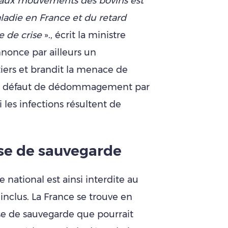
s aux mouvements des bovins est
aladie en France et du retard
ie de crise
»., écrit la ministre
nonce par ailleurs un
iers et brandit la menace de
’au défaut de dédommagement par
 les infections résultent de
use de sauvegarde
e national est ainsi interdite au
clus. La France se trouve en
se de sauvegarde que pourrait