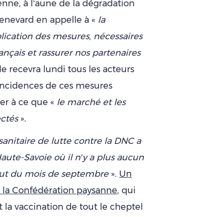
ne, à l’aune de la dégradation
 Genevard en appelle à «
la
plication des mesures, nécessaires
ançais et rassurer nos partenaires
lle recevra lundi tous les acteurs
incidences de ces mesures
er à ce que «
le marché et les
ectés
».
 sanitaire de lutte contre la DNC a
Haute-Savoie où il n’y a plus aucun
but du mois de septembre
».
Un
s la Confédération paysanne
, qui
 la vaccination de tout le cheptel