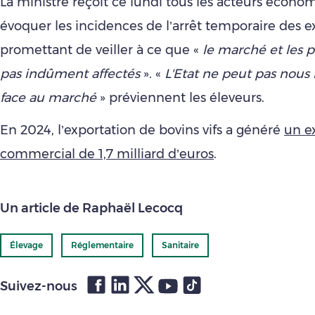
La ministre reçoit ce lundi tous les acteurs écon
évoquer les incidences de l’arrêt temporaire des e
promettant de veiller à ce que «
le marché et les p
pas indûment affectés
». «
L'Etat ne peut pas nous l
face au marché
» préviennent les éleveurs.
En 2024, l’exportation de bovins vifs a généré
un e
commercial de 1,7 milliard d’euros
.
Un article de Raphaël Lecocq
Élevage
Réglementaire
Sanitaire
Suivez-nous