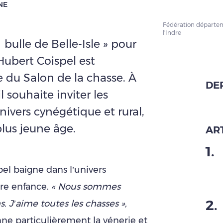
NE
Fédération départe
l'Indre
 bulle de Belle-Isle » pour
Hubert Coispel est
du Salon de la chasse. À
DE
l souhaite inviter les
univers cynégétique et rural,
plus jeune âge.
ART
1
.
el baigne dans l’univers
dre enfance.
« Nous sommes
2
.
. J’aime toutes les chasses »,
ionne particulièrement la vénerie et