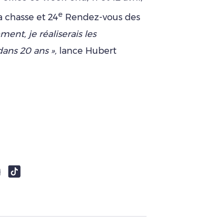
e
a chasse et 24
Rendez-vous des
ent, je réaliserais les
ns 20 ans »,
lance Hubert