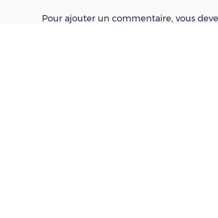
Pour ajouter un commentaire, vous deve
connecté(e) à un compte Pleinchamp
Créer un compte
Se connecter
À LIRE AUSSI