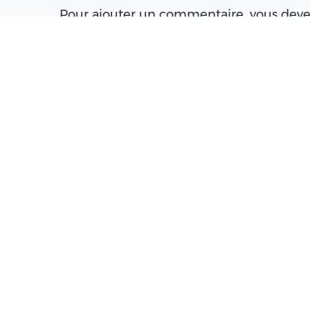
Pour ajouter un commentaire, vous deve
connecté(e) à un compte Pleinchamp
Créer un compte
Se connecter
À LIRE AUSSI
Conjoncture laitière, juillet 2026 : le