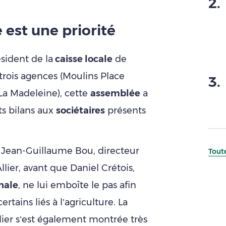
2
.
e est une priorité
sident de la
caisse locale
de
 trois agences (Moulins Place
3
.
 La Madeleine), cette
assemblée
a
ts bilans aux
sociétaires
présents
à Jean-Guillaume Bou, directeur
Toute
lier, avant que Daniel Crétois,
nale
, ne lui emboîte le pas afin
rtains liés à l’agriculture. La
lier s’est également montrée très