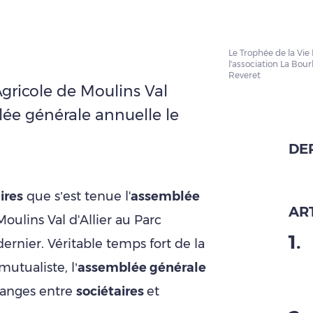
Le Trophée de la Vie
l'association La Bou
Reveret
Agricole de Moulins Val
lée générale annuelle le
DE
ires
que s’est tenue l'
assemblée
ART
oulins Val d'Allier au Parc
1
.
dernier. Véritable temps fort de la
utualiste, l’
assemblée générale
anges entre
sociétaires
et