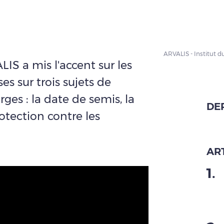
ARVALIS - Institut d
IS a mis l'accent sur les
es sur trois sujets de
rges : la date de semis, la
DE
rotection contre les
ART
1
.