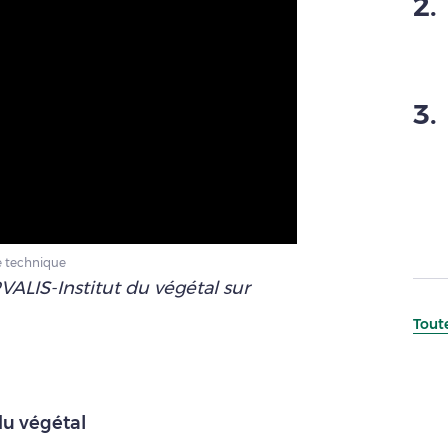
2
.
3
.
re technique
VALIS-Institut du végétal sur
Toute
du végétal