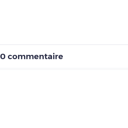
0 commentaire
Pour ajouter un commentaire, vous deve
connecté(e) à un compte Pleinchamp
Créer un compte