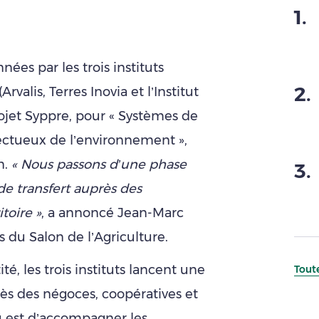
1
.
nées par les trois instituts
2
.
valis, Terres Inovia et l’Institut
rojet Syppre, pour « Systèmes de
ectueux de l’environnement »,
n.
« Nous passons d’une phase
3
.
e transfert auprès des
toire »
, a annoncé Jean-Marc
s du Salon de l’Agriculture.
 les trois instituts lancent une
Toute
s des négoces, coopératives et
u est d’accompagner les