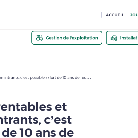
ACCUEIL
JO
Gestion de l'exploitation
Installa
En savoir pl
« Des cultures rentables et économes en intrants, c’est possible » : fort de 10 ans de recul, le dispositif Syppre veut diffuser son expertise sur le terrain
rentables et
trants, c’est
t de 10 ans de