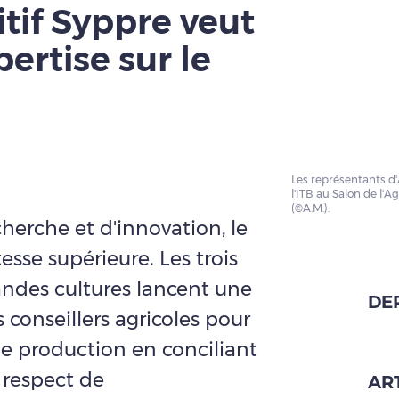
itif Syppre veut
pertise sur le
Les représentants d'A
l'ITB au Salon de l'Ag
(©A.M.).
herche et d'innovation, le
esse supérieure. Les trois
andes cultures lancent une
DE
conseillers agricoles pour
de production en conciliant
 respect de
ART